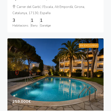
Carrer del Garbí, l'Escala, Alt Empordà, Girona,
Catalunya, 17130, España
3
1
1
Habitacions
Bany
Garatge
EN EXCLUSIVA
259.000€