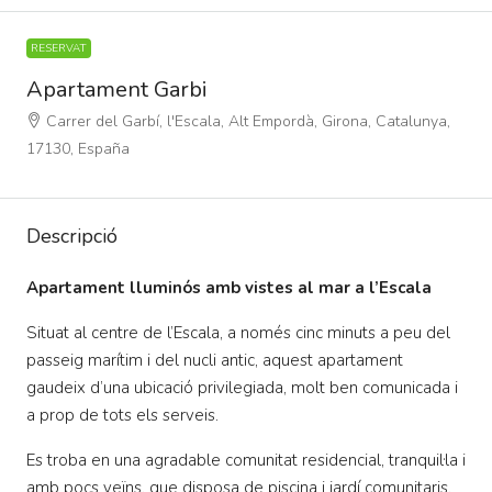
RESERVAT
Apartament Garbi
Carrer del Garbí, l'Escala, Alt Empordà, Girona, Catalunya,
17130, España
Descripció
Apartament lluminós amb vistes al mar a l’Escala
Situat al centre de l’Escala, a només cinc minuts a peu del
passeig marítim i del nucli antic, aquest apartament
gaudeix d’una ubicació privilegiada, molt ben comunicada i
a prop de tots els serveis.
Es troba en una agradable comunitat residencial, tranquil·la i
amb pocs veïns, que disposa de piscina i jardí comunitaris.