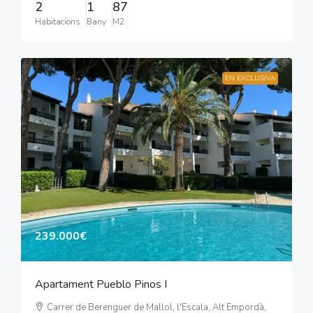
2
1
87
Habitacions
Bany
M2
EN EXCLUSIVA
239.000€
Apartament Pueblo Pinos I
Carrer de Berenguer de Mallol, l'Escala, Alt Empordà,