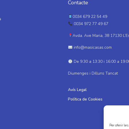
Contacte
0034 679 22 54 49
s
0034 972 77 49 67
Avda. Ave Maria, 38 17130 L’E
info@masicasas.com
De 9:30 a 13:30 i 16:00 a 19:0
Diumenges i Dilluns Tancat
Avís Legal
Política de Cookies
Per oferir le