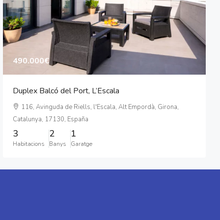
490.000€
Duplex Balcó del Port, L’Escala
116, Avinguda de Riells, l'Escala, Alt Empordà, Girona,
Catalunya, 17130, España
3
2
1
Habitacions
Banys
Garatge