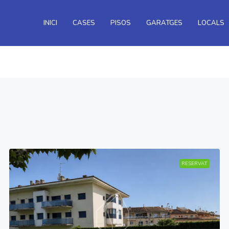
INICI
CASES
PISOS
GARATGES
LOCALS
RESERVAT