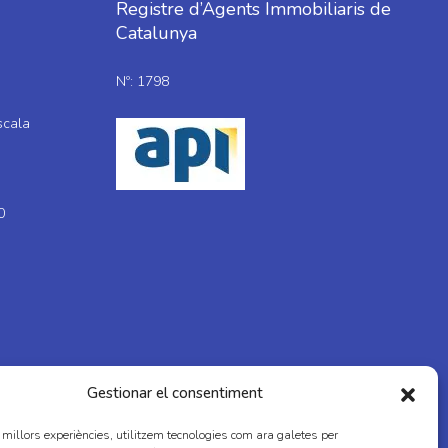
Registre d’Agents Immobiliaris de
Catalunya
Nº: 1798
scala
0
Gestionar el consentiment
s millors experiències, utilitzem tecnologies com ara galetes per