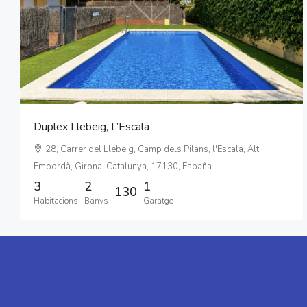
Duplex Llebeig, L’Escala
28, Carrer del Llebeig, Camp dels Pilans, l'Escala, Alt
Empordà, Girona, Catalunya, 17130, España
3
2
1
130
Habitacions
Banys
Garatge