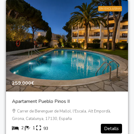
EN EXCLUSIVA
259.000€
Apartament Pueblo Pinos II
Carrer de Berenguer de Mallol, l'Escala, Alt Empordà,
Girona, Catalunya, 17130, España
2
1
93
Detalls