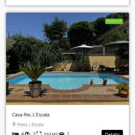
RESERVAT
Casa Rei, L’Escala
Riells, L'Escala
4
2
1
310
M2
Detalls