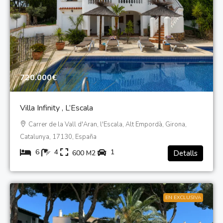
720.000€
Villa Infinity , L’Escala
Carrer de la Vall d'Aran, l'Escala, Alt Empordà, Girona,
Catalunya, 17130, España
6
4
1
600
M2
Detalls
EN EXCLUSIVA