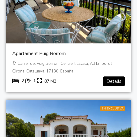
Apartament Puig Borrom
Carrer del Puig Borrom,Centre, l'Escala, Alt Empordà,
Girona, Catalunya, 17130, España
2
1
87
M2
Detalls
EN EXCLUSIVA