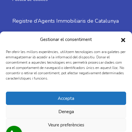
Registre d’Agents Immobiliaris de Catalunya
Nº: 1798
Gestionar el consentiment
Per oferir les millors experiències, utilitzem tecnologies com ara galetes per
emmagatzemar i/o accedir a la informació del dispositiu. Donar el
consentiment a aquestes tecnologies ens permetrà processar dades com
ara el comportament de navegació o identificadors únics en aquest lloc. No
consentir o retirar el consentiment, pot afectar negativament determinades
característiques i funcions.
Facebook
Instagram
Youtube
Accepta
Denega
Veure preferències
© MAS I CASAS FINQUES I SERVEIS SLU