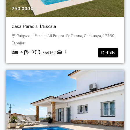
750.000€
Casa Paradis, L’Escala
Puigsec , l'Escala, Alt Empordà, Girona, Catalunya, 17130,
España
4
3
1
754
M2
Detalls