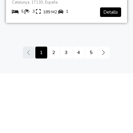
Catalunya, 17130, España
5
3
1
189
M2
Detalls
1
2
3
4
5