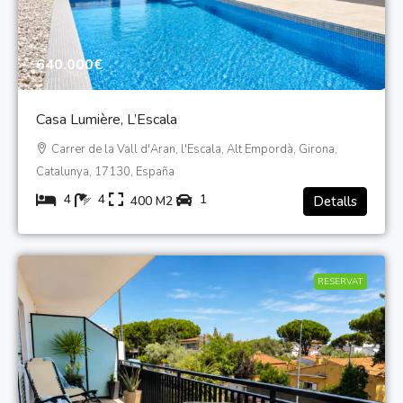
640.000€
Casa Lumière, L’Escala
Carrer de la Vall d'Aran, l'Escala, Alt Empordà, Girona,
Catalunya, 17130, España
4
4
1
400
M2
Detalls
RESERVAT