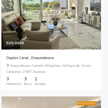
539.000€
Duplex Canal , Empuriabrava
Empuriabrava, Castelló d'Empúries, Alt Empordà, Girona,
Catalunya, 17487, Espanya
3
3
1
Habitacions
Banys
Garatge
EN EXCLUSIVA