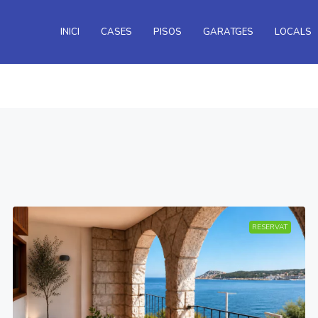
INICI
CASES
PISOS
GARATGES
LOCALS
RESERVAT