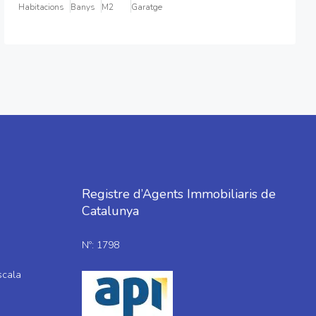
Habitacions
Banys
M2
Garatge
Registre d’Agents Immobiliaris de
Catalunya
Nº: 1798
scala