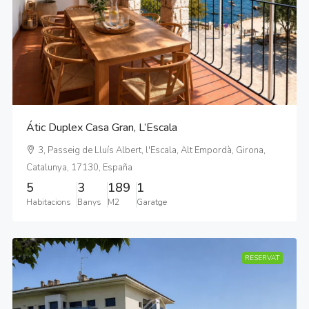
Átic Duplex Casa Gran, L’Escala
3, Passeig de Lluís Albert, l'Escala, Alt Empordà, Girona,
Catalunya, 17130, España
5
3
189
1
Habitacions
Banys
M2
Garatge
RESERVAT