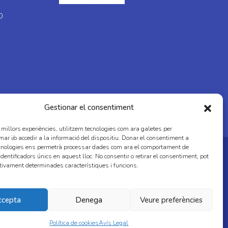
0
Gestionar el consentiment
s millors experiències, utilitzem tecnologies com ara galetes per
 i/o accedir a la informació del dispositiu. Donar el consentiment a
cnologies ens permetrà processar dades com ara el comportament de
dentificadors únics en aquest lloc. No consentir o retirar el consentiment, pot
tivament determinades característiques i funcions.
ccepta
Denega
Veure preferències
Política de cookies
Avís Legal