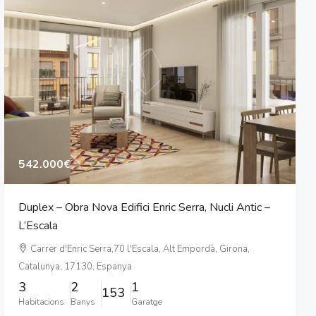
542.000€
Duplex – Obra Nova Edifici Enric Serra, Nucli Antic –
L’Escala
Carrer d'Enric Serra,70 l'Escala, Alt Empordà, Girona,
Catalunya, 17130, Espanya
3
2
1
153
Habitacions
Banys
Garatge