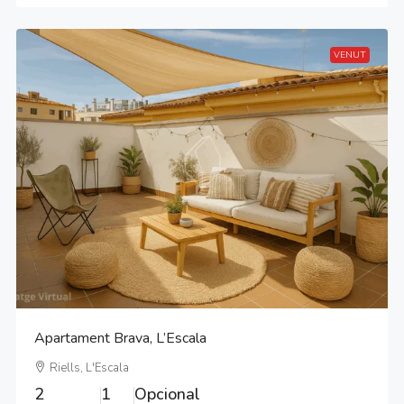
VENUT
Apartament Brava, L’Escala
Riells, L'Escala
2
1
Opcional