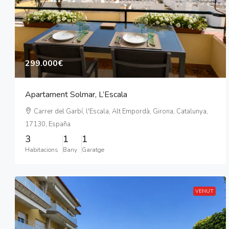
299.000€
Apartament Solmar, L’Escala
Carrer del Garbí, l'Escala, Alt Empordà, Girona, Catalunya,
17130, España
3
1
1
Habitacions
Bany
Garatge
VENUT