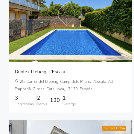
Duplex Llebeig, L’Escala
28, Carrer del Llebeig, Camp dels Pilans, l'Escala, Alt
Empordà, Girona, Catalunya, 17130, España
3
2
1
130
Habitacions
Banys
Garatge
EN EXCLUSIVA