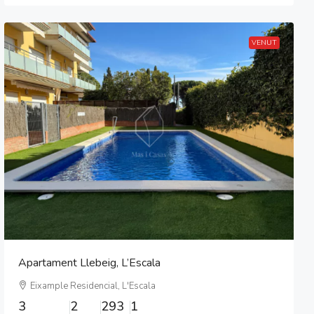
VENUT
Apartament Llebeig, L’Escala
Eixample Residencial, L'Escala
3
2
293
1