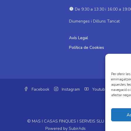
De 9:30 a 13:30 i 16:00 a 19:0
Diumenges i Dilluns Tancat
Avís Legal
Política de Cookies
Per oferir le
emmagatzemar
aquestes te
Facebook
Instagram
Youtube
navegació o i
afectar nega
A
© MAS I CASAS FINQUES I SERVEIS SLU
Powered by
SubirAds