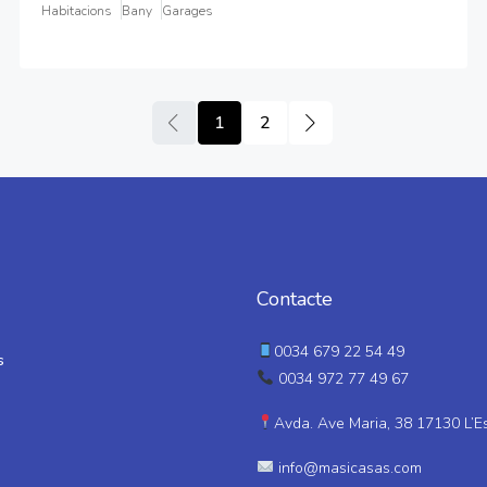
Habitacions
Bany
Garages
1
2
Contacte
0034 679 22 54 49
s
0034 972 77 49 67
Avda. Ave Maria, 38 17130 L’E
info@masicasas.com