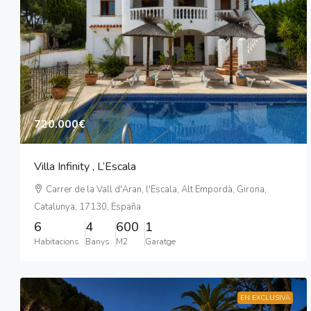
720.000€
Villa Infinity , L’Escala
Carrer de la Vall d'Aran, l'Escala, Alt Empordà, Girona,
Catalunya, 17130, España
6
4
600
1
Habitacions
Banys
M2
Garatge
EN EXCLUSIVA