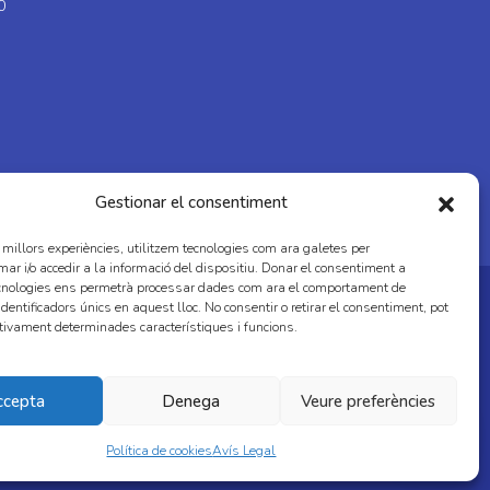
0
Gestionar el consentiment
s millors experiències, utilitzem tecnologies com ara galetes per
 i/o accedir a la informació del dispositiu. Donar el consentiment a
cnologies ens permetrà processar dades com ara el comportament de
dentificadors únics en aquest lloc. No consentir o retirar el consentiment, pot
tivament determinades característiques i funcions.
ccepta
Denega
Veure preferències
Política de cookies
Avís Legal