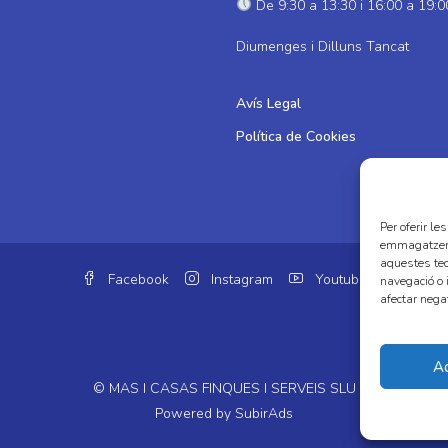
De 9:30 a 13:30 i 16:00 a 19:0
Diumenges i Dilluns Tancat
Avís Legal
Política de Cookies
Per oferir le
emmagatzemar
aquestes te
Facebook
Instagram
Youtube
navegació o i
afectar nega
A
© MAS I CASAS FINQUES I SERVEIS SLU
Powered by
SubirAds