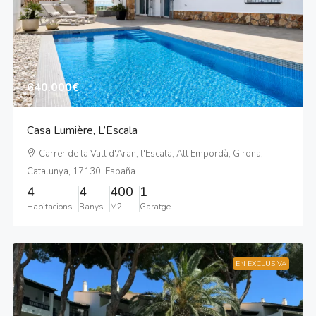
640.000€
Casa Lumière, L’Escala
Carrer de la Vall d'Aran, l'Escala, Alt Empordà, Girona,
Catalunya, 17130, España
4
4
400
1
Habitacions
Banys
M2
Garatge
EN EXCLUSIVA