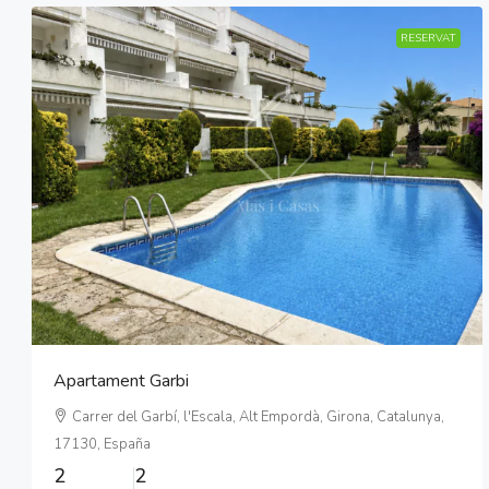
RESERVAT
Apartament Garbi
Carrer del Garbí, l'Escala, Alt Empordà, Girona, Catalunya,
17130, España
2
2