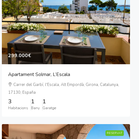
299.000€
Apartament Solmar, L’Escala
Carrer del Garbí, l'Escala, Alt Empordà, Girona, Catalunya,
17130, España
3
1
1
Habitacions
Bany
Garatge
RESERVAT