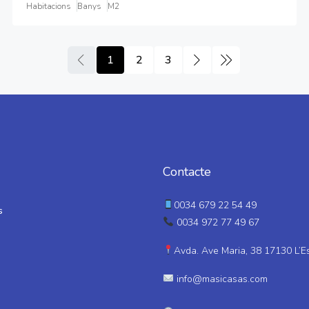
Habitacions
Banys
M2
1
2
3
Contacte
0034 679 22 54 49
s
0034 972 77 49 67
Avda. Ave Maria, 38 17130 L’E
info@masicasas.com