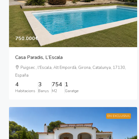
750.000€
Casa Paradis, L’Escala
Puigsec , l'Escala, Alt Empordà, Girona, Catalunya, 17130,
España
4
3
754
1
Habitacions
Banys
M2
Garatge
EN EXCLUSIVA