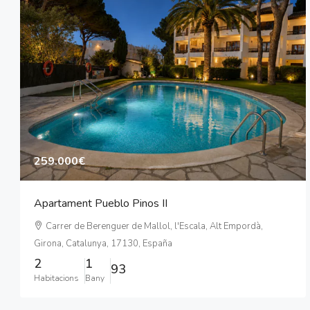
259.000€
Apartament Pueblo Pinos II
Carrer de Berenguer de Mallol, l'Escala, Alt Empordà,
Girona, Catalunya, 17130, España
2
1
93
Habitacions
Bany