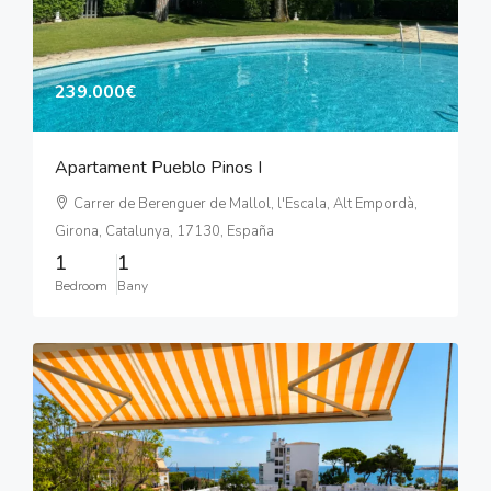
239.000€
Apartament Pueblo Pinos I
Carrer de Berenguer de Mallol, l'Escala, Alt Empordà,
Girona, Catalunya, 17130, España
1
1
Bedroom
Bany