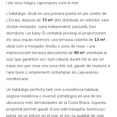
i els seus màgics capvespres vora el mar.
L’habitatge, situat en una primera planta en ple centre de
L’Escala, disposa de
73 m²
útils distribuïts en rebedor, sala
d’estar-menjador, cuina independent, passadís, tres
dormitoris i un bany. El veritable privilegi el proporcionen
els seus espais exteriors: una terrassa coberta de
13 m²,
ideal com a menjador d’estiu o zona de relax, i una
impressionant terrassa descoberta de
90 m²
orientada al
sud, que garanteix sol i llum natural durant tot el dia. Un
espai únic per crear una zona chill-out, gaudir de reunions a
l’aire lliure o simplement contemplar els capvespres
mediterranis.
Un habitatge perfecte tant com a residència habitual,
segona residència o inversió estratègica en una de les
ubicacions més demandades de la Costa Brava. Aquesta
propietat permet gaudir d’una vida tranquil·la, lluminosa i
plena, en un entorn on el mar, el sol i la qualitat de vida