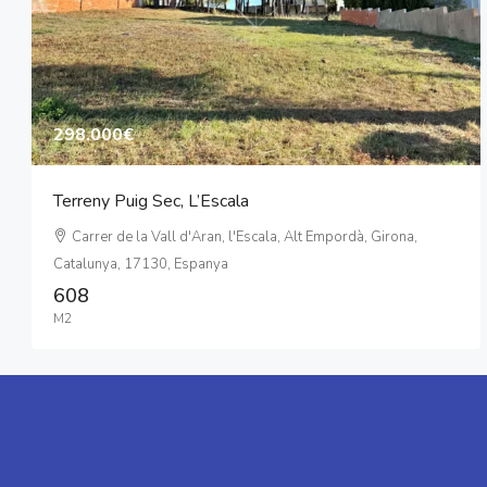
298.000€
Terreny Puig Sec, L’Escala
Carrer de la Vall d'Aran, l'Escala, Alt Empordà, Girona,
Catalunya, 17130, Espanya
608
M2