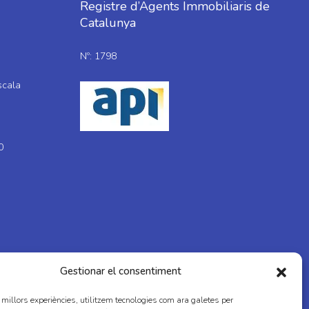
Registre d’Agents Immobiliaris de
Catalunya
Nº: 1798
scala
0
Gestionar el consentiment
s millors experiències, utilitzem tecnologies com ara galetes per