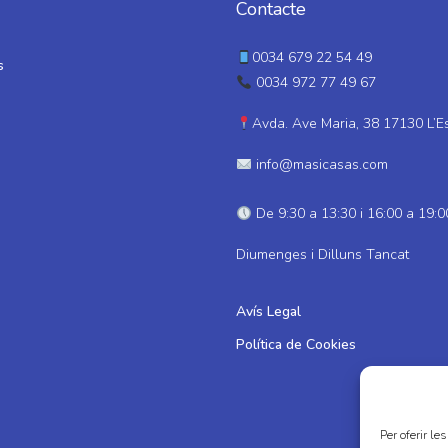
Contacte
0034 679 22 54 49
s
0034 972 77 49 67
Avda. Ave Maria, 38 17130 L’E
info@masicasas.com
De 9:30 a 13:30 i 16:00 a 19:0
Diumenges i Dilluns Tancat
Avís Legal
Política de Cookies
Per oferir le