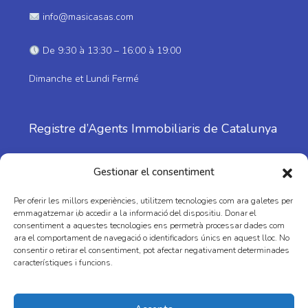
info@masicasas.com
De 9:30 à 13:30 – 16:00 à 19:00
Dimanche et Lundi Fermé
Registre d’Agents Immobiliaris de Catalunya
Nº: 1798
Gestionar el consentiment
Per oferir les millors experiències, utilitzem tecnologies com ara galetes per
emmagatzemar i/o accedir a la informació del dispositiu. Donar el
consentiment a aquestes tecnologies ens permetrà processar dades com
ara el comportament de navegació o identificadors únics en aquest lloc. No
consentir o retirar el consentiment, pot afectar negativament determinades
característiques i funcions.
Facebook
Instagram
Youtube