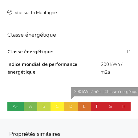
Vue sur la Montagne
Classe énergétique
Classe énergétique:
D
Indice mondial de performance
200 kWh /
énergétique:
m2a
200 kWh / m2a | Classe énergétiqu
A+
A
B
C
D
E
F
G
H
Propriétés similaires