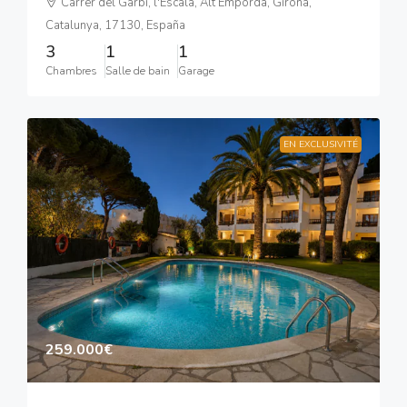
Carrer del Garbí, l'Escala, Alt Empordà, Girona,
Catalunya, 17130, España
3
1
1
Chambres
Salle de bain
Garage
EN EXCLUSIVITÉ
259.000€