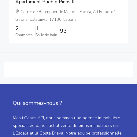
Apartament Pueblo Pinos II
Carrer de Berenguer de Mallol, l'Escala, Alt Empordà,
Girona, Catalunya, 17130, España
2
1
93
Chambres
Salle de bain
Qui sommes-nous ?
Mas i Casas API, nous sommes une agence immobilière
spécialisée dans l’achat vente de biens immobiliers sur
L’Escala et la Costa Brava. Notre équipe professionnelle