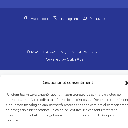
Facebook
Instagram
Youtube
© MAS I CASAS FINQUES I SERVEIS SLU
Powered by
SubirAds
Gestionar el consentiment
Per oferir les millors experiències, utilitzem tecnologies com ara galetes per
emmagatzemar i/o accedir a la informació del dispositiu. Donar el consentimen
a aquestes tecnologies ens permetrà processar dades com ara el comportamen
de navegació o identificadors únics en aquest lloc. No consentir o retirar el
consentiment, pot afectar negativament determinades característiques i
funcions.