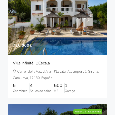
720.000€
Villa Infinité, L’Escala
Carrer de la Vall d'Aran, l'Escala, Alt Empordà, Girona,
Catalunya, 17130, España
6
4
600
1
Chambres
Salles de bains
M2
Garage
RESERVÉ
RESERVÉE