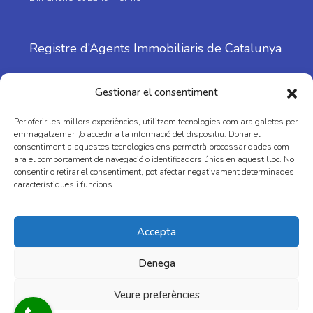
Registre d’Agents Immobiliaris de Catalunya
Nº: 1798
Gestionar el consentiment
Per oferir les millors experiències, utilitzem tecnologies com ara galetes per
emmagatzemar i/o accedir a la informació del dispositiu. Donar el
consentiment a aquestes tecnologies ens permetrà processar dades com
ara el comportament de navegació o identificadors únics en aquest lloc. No
consentir o retirar el consentiment, pot afectar negativament determinades
característiques i funcions.
Facebook
Instagram
Youtube
Accepta
Denega
Veure preferències
© MAS I CASAS FINQUES I SERVEIS SLU