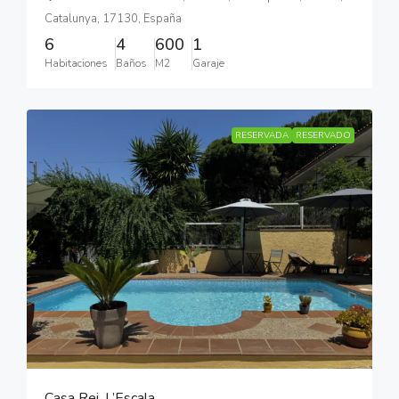
Catalunya, 17130, España
6
4
600
1
Habitaciones
Baños
M2
Garaje
RESERVADA
RESERVADO
Casa Rei, L’Escala