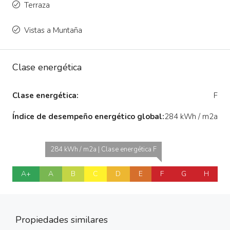
Terraza
Vistas a Muntaña
Clase energética
Clase energética:
F
Índice de desempeño energético global:
284 kWh / m2a
284 kWh / m2a | Clase energética F
A+
A
B
C
D
E
F
G
H
Propiedades similares