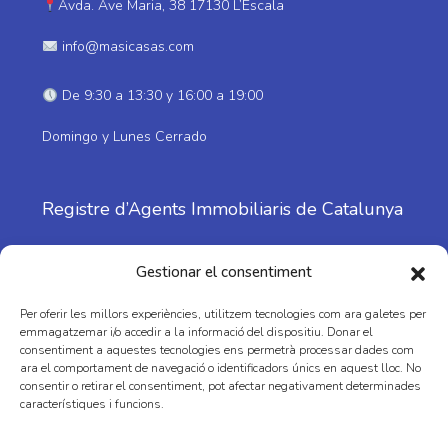
Avda. Ave Maria, 38 17130 L’Escala
info@masicasas.com
De 9:30 a 13:30 y 16:00 a 19:00
Domingo y Lunes Cerrado
Registre d’Agents Immobiliaris de Catalunya
Nº: 1798
Gestionar el consentiment
Per oferir les millors experiències, utilitzem tecnologies com ara galetes per
emmagatzemar i/o accedir a la informació del dispositiu. Donar el
consentiment a aquestes tecnologies ens permetrà processar dades com
ara el comportament de navegació o identificadors únics en aquest lloc. No
consentir o retirar el consentiment, pot afectar negativament determinades
característiques i funcions.