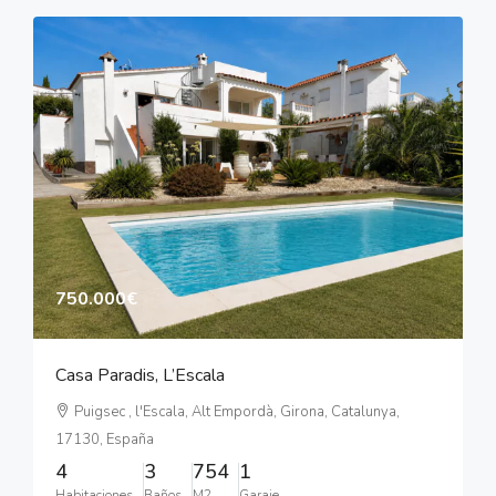
750.000€
Casa Paradis, L’Escala
Puigsec , l'Escala, Alt Empordà, Girona, Catalunya,
17130, España
4
3
754
1
Habitaciones
Baños
M2
Garaje