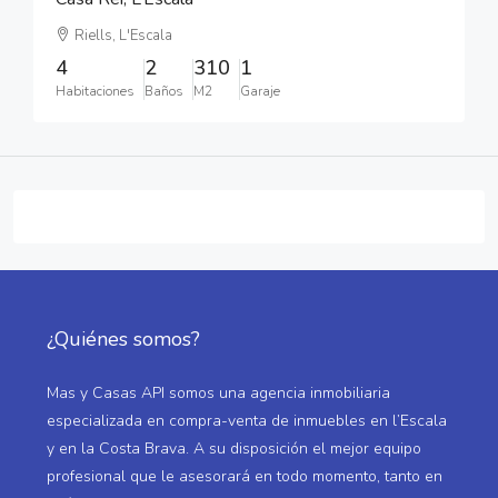
Riells, L'Escala
4
2
310
1
Habitaciones
Baños
M2
Garaje
¿Quiénes somos?
Mas y Casas API somos una agencia inmobiliaria
especializada en compra-venta de inmuebles en l’Escala
y en la Costa Brava. A su disposición el mejor equipo
profesional que le asesorará en todo momento, tanto en