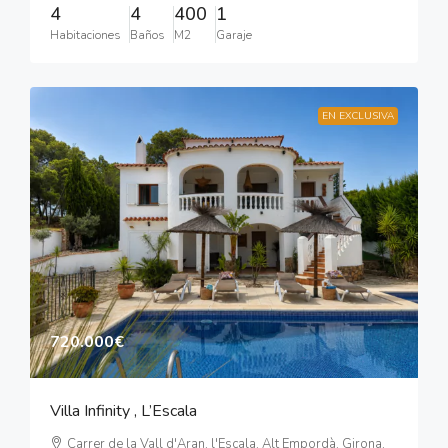
4
4
400
1
Habitaciones
Baños
M2
Garaje
EN EXCLUSIVA
720.000€
Villa Infinity , L’Escala
Carrer de la Vall d'Aran, l'Escala, Alt Empordà, Girona,