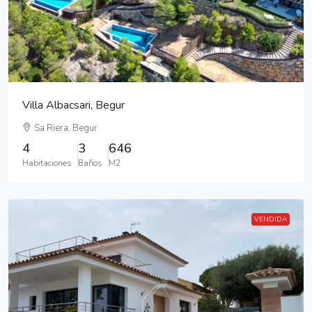
Villa Albacsari, Begur
Sa Riera, Begur
4
3
646
Habitaciones
Baños
M2
VENDIDA