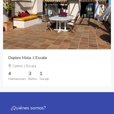
Duplex Mola, L’Escala
Centre, L'Escala
4
3
1
Habitaciones
Baños
Garaje
¿Quiénes somos?