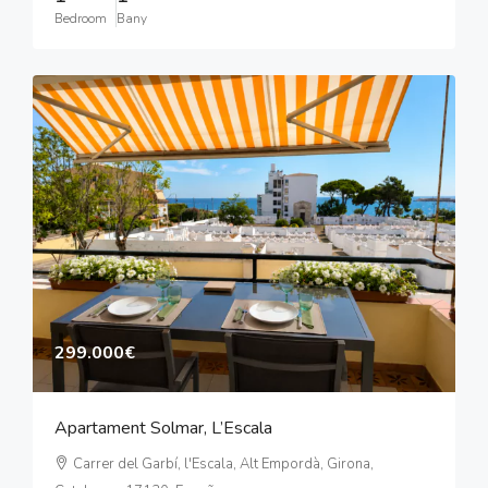
Bedroom
Bany
299.000€
Apartament Solmar, L’Escala
Carrer del Garbí, l'Escala, Alt Empordà, Girona,