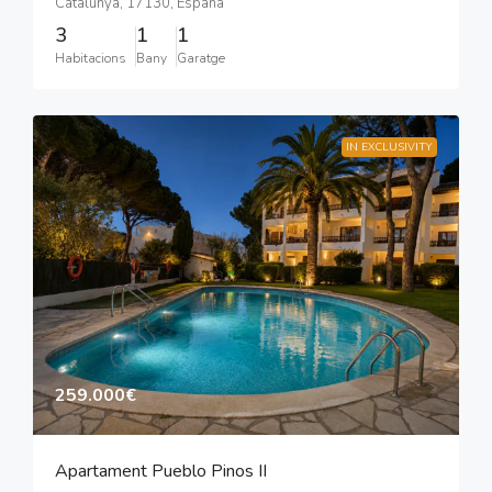
Catalunya, 17130, España
3
1
1
Habitacions
Bany
Garatge
IN EXCLUSIVITY
259.000€
Apartament Pueblo Pinos II