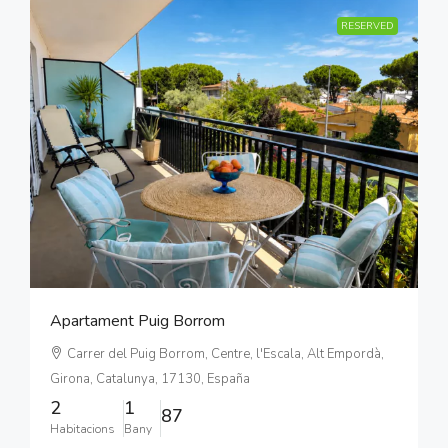
RESERVED
Apartament Puig Borrom
Carrer del Puig Borrom, Centre, l'Escala, Alt Empordà,
Girona, Catalunya, 17130, España
2
1
87
Habitacions
Bany