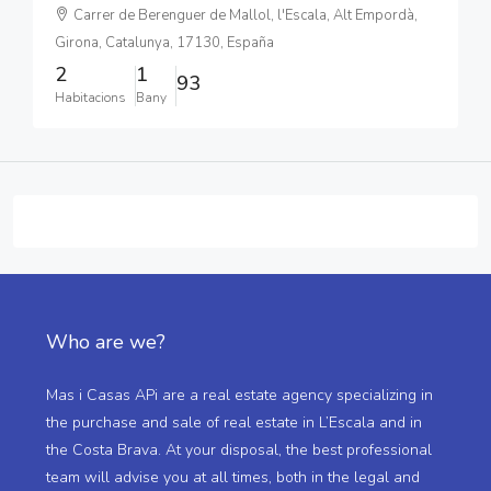
Carrer de Berenguer de Mallol, l'Escala, Alt Empordà,
Girona, Catalunya, 17130, España
2
1
93
Habitacions
Bany
Who are we?
Mas i Casas APi are a real estate agency specializing in
the purchase and sale of real estate in L’Escala and in
the Costa Brava. At your disposal, the best professional
team will advise you at all times, both in the legal and