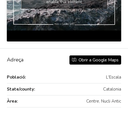
enable this content
Adreça
Obrir a Google Maps
Població:
L'Escala
State/county:
Catalonia
Àrea:
Centre, Nucli Antic