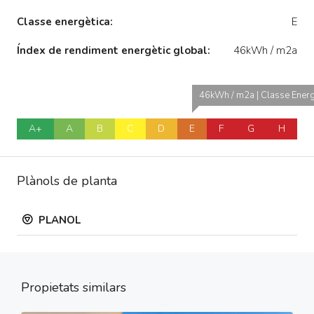
Classe energètica:
E
Índex de rendiment energètic global:
46kWh / m2a
46kWh / m2a | Classe Energ
A+
A
B
C
D
E
F
G
H
Plànols de planta
PLANOL
Propietats similars