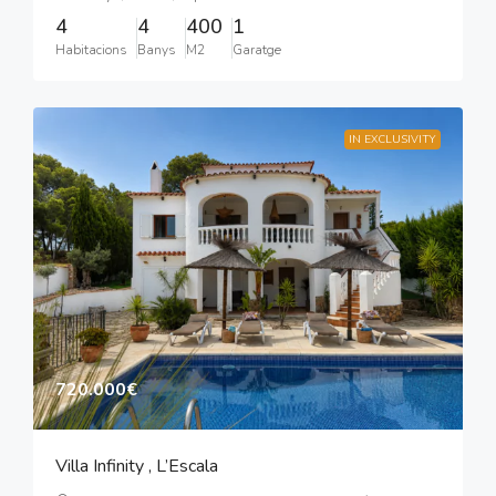
4
4
400
1
Habitacions
Banys
M2
Garatge
IN EXCLUSIVITY
720.000€
Villa Infinity , L’Escala