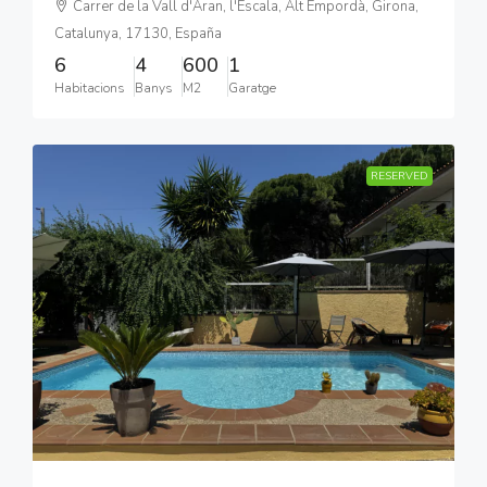
Carrer de la Vall d'Aran, l'Escala, Alt Empordà, Girona,
Catalunya, 17130, España
6
4
600
1
Habitacions
Banys
M2
Garatge
RESERVED