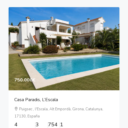
750.000€
Casa Paradis, L’Escala
Puigsec , l'Escala, Alt Empordà, Girona, Catalunya,
17130, España
4
3
754
1