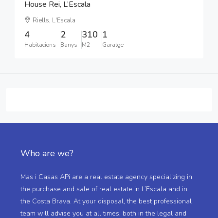
House Rei, L’Escala
Riells, L'Escala
4
2
310
1
Habitacions
Banys
M2
Garatge
Who are we?
Mas i Casas APi are a real estate agency specializing in
the purchase and sale of real estate in L’Escala and in
the Costa Brava. At your disposal, the best professional
team will advise you at all times, both in the legal and