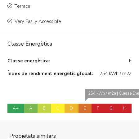
Terrace
Very Easily Accessible
Classe Energètica
Classe energètica:
E
Índex de rendiment energètic global:
254 kWh / m2a
254 kWh / m2a | Classe Ene
A+
A
B
C
D
E
F
G
H
Propietats similars